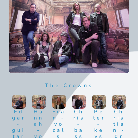
The Crowns
Ed
Ha
Fra
Ch
Pe
Ch
gar
nn
n -
ris
ter
ris
-
ah
vo
-
-
tia
gui
-
cal
ba
ke
n -
tar
vo
s
ss
ys
dr