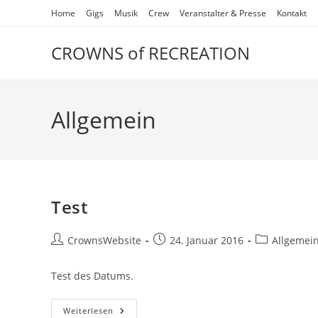
Zum
Home
Gigs
Musik
Crew
Veranstalter & Presse
Kontakt
Inhalt
springen
CROWNS of RECREATION
Allgemein
Test
Beitrags-
Beitrag
Beitrags-
CrownsWebsite
24. Januar 2016
Allgemei
Autor:
veröffentlicht:
Kategorie:
Test des Datums.
Test
Weiterlesen