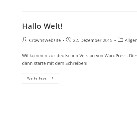
Hallo Welt!
Beitrags-
Beitrag
Beitrags-
CrownsWebsite
22. Dezember 2015
Allge
Autor:
veröffentlicht:
Kategorie
Willkommen zur deutschen Version von WordPress. Dies 
dann starte mit dem Schreiben!
Hallo
Weiterlesen
Welt!